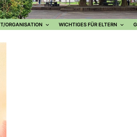
T/ORGANISATION
WICHTIGES FÜR ELTERN
G