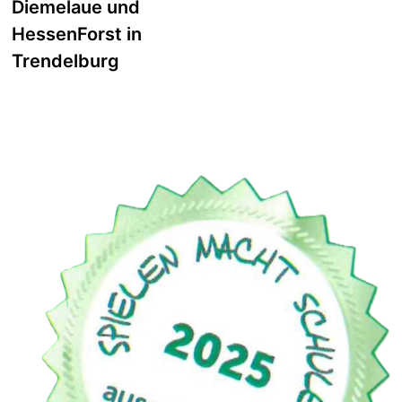
Diemelaue und
HessenForst in
Trendelburg