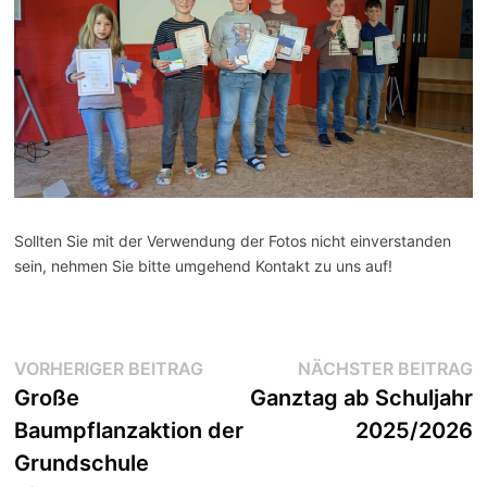
Sollten Sie mit der Verwendung der Fotos nicht einverstanden
sein, nehmen Sie bitte umgehend Kontakt zu uns auf!
Beitragsnavigation
Vorheriger
N
VORHERIGER BEITRAG
NÄCHSTER BEITRAG
Beitrag:
Be
Große
Ganztag ab Schuljahr
Baumpflanzaktion der
2025/2026
Grundschule