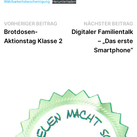
Wählbarkeitsbescheinigung
Herunterladen
Beitragsnavigation
Vorheriger
N
VORHERIGER BEITRAG
NÄCHSTER BEITRAG
Beitrag:
Be
Brotdosen-
Digitaler Familientalk
Aktionstag Klasse 2
– „Das erste
Smartphone“