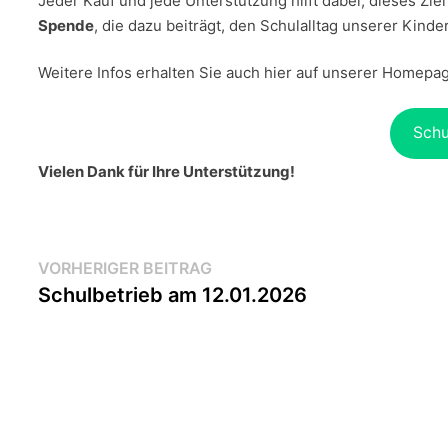
Jeder Kauf und jede Unterstützung hilft dabei, dieses Zie
Spende
, die dazu beiträgt, den Schulalltag unserer Kinde
Weitere Infos erhalten Sie auch hier auf unserer Homepa
Schu
Vielen Dank für Ihre Unterstützung!
Beitragsnavigation
Vorheriger
VORHERIGER BEITRAG
Beitrag:
Schulbetrieb am 12.01.2026