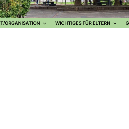
T/ORGANISATION
WICHTIGES FÜR ELTERN
G